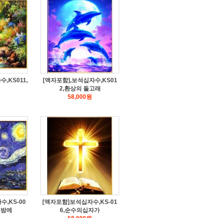
,KS011,
[액자포함],보석십자수,KS01
2,환상의 돌고래
원
58,000
원
,KS-00
[액자포함]보석십자수,KS-01
는밤에
6,순수의십자가