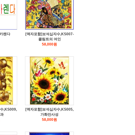
용카렌다
[액자포함]보석십자수,KS007-
클림트의 여인
58,000
원
,KS009,
[액자포함]보석십자수,KS005,
과
가화만사성
원
58,000
원