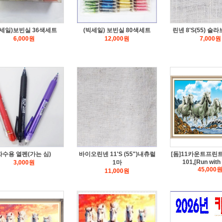
빅세일)보빈실 36색세트
(빅세일) 보빈실 80색세트
린넨 8'S(55) 슬
6,000
원
12,000
원
7,000
원
자수용 열펜(가는 심)
바이오린넨 11'S (55")내츄럴
[돔]11카운트프린트
101,[Run with 
3,000
원
1마
45,000
11,000
원