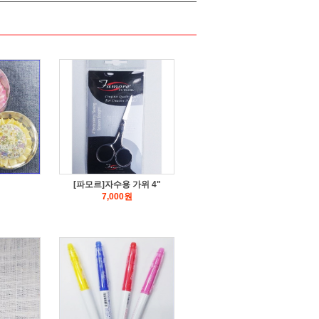
[파모르]자수용 가위 4"
7,000
원