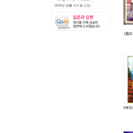
ㆍ
2025년 생활 자수용 신년...
[돔]1
[액자