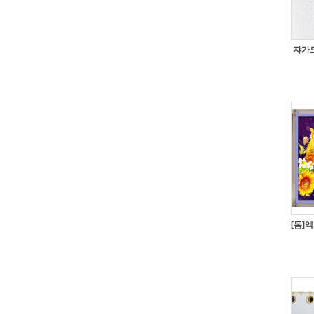
쟈가드
[돔]