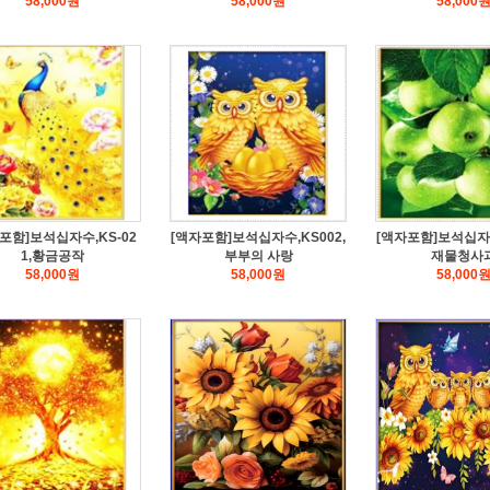
58,000
원
58,000
원
58,000
포함]보석십자수,KS-02
[액자포함]보석십자수,KS002,
[액자포함]보석십자수
1,황금공작
부부의 사랑
재물청사
58,000
원
58,000
원
58,000