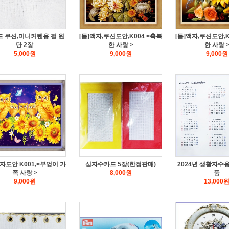
 쿠션,미니커텐용 펄 원
[돔]액자,쿠션도안,K004 <축복
[돔]액자,쿠션도안,K
단 2장
한 사랑 >
한 사랑 
5,000
원
9,000
원
9,000
원
액자도안 K001,<부엉이 가
십자수카드 5장(한정판매)
2024년 생활자수
족 사랑 >
8,000
원
품
9,000
원
13,000