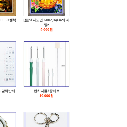
003 <행복
[돔]액자도안 K002,<부부의 사
>
랑>
9,000
원
용 달력반제
펀치니들3종세트
10,000
원
원