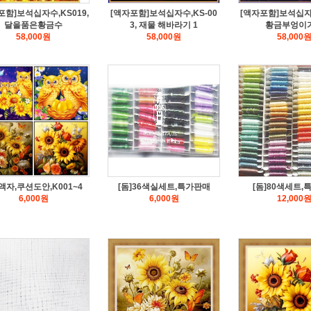
포함]보석십자수,KS019,
[액자포함]보석십자수,KS-00
[액자포함]보석십자수
달을품은황금수
3, 재물 해바라기 1
황금부엉이
58,000
원
58,000
원
58,000
]액자,쿠션도안,K001~4
[돔]36색실세트,특가판매
[돔]80색세트,
6,000
원
6,000
원
12,000