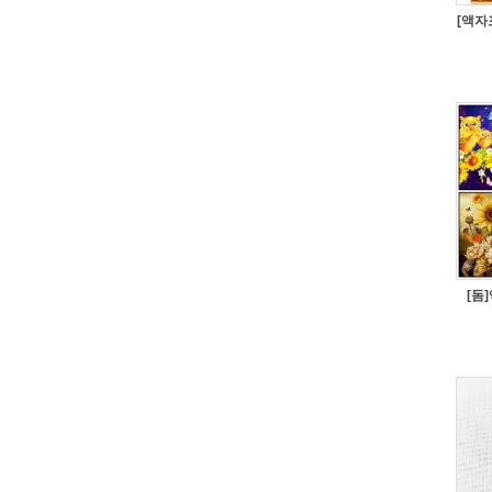
[액자
[돔