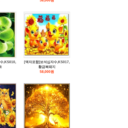
원
58,000
원
,KS010,
[액자포함]보석십자수,KS017,
과
황금복돼지
원
58,000
원