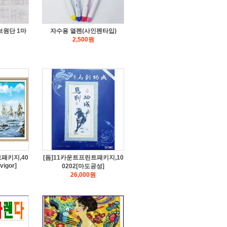
라브원단 1마
자수용 열펜(사인펜타입)
2,500
원
패키지,40
[돔]11카운트프린트패키지,10
vigor]
0202[마도공성]
원
26,000
원