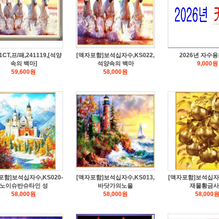
1CT,프/패,241119,[석양
[액자포함]보석십자수,KS022,
2026년 자수
속의 백마]
석양속의 백마
9,000
원
59,600
원
58,000
원
포함]보석십자수,KS020-
[액자포함]보석십자수,KS013,
[액자포함]보석십자수
노이슈반슈타인 성
바닷가의노을
재물황금사
58,000
원
58,000
원
58,000