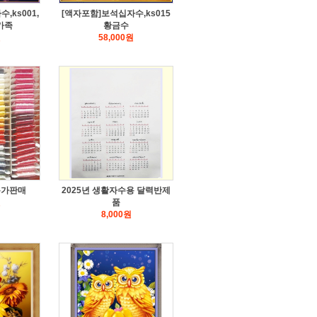
,ks001,
[액자포함]보석십자수,ks015
가족
황금수
원
58,000
원
특가판매
2025년 생활자수용 달력반제
원
품
8,000
원