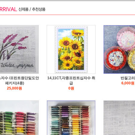
자수 /프린트원단및도안
14,11CT,각종프린트십자수 취
반질고리
패키지(4종)
급
6,000
원
25,000
원
0
원