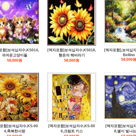
포함]보석십자수,KS014,
[액자포함]보석십자수,KS018,
[액자포함],보석십자수
Bellino
귀여운고양이들
행운의 해바라기
58,000
58,000
원
58,000
원
포함]보석십자수,KS-00
[액자포함]보석십자수,KS-00
[액자포함]보석십자수
4,축복한사랑
6,크림트 키스
8,별이 빛나