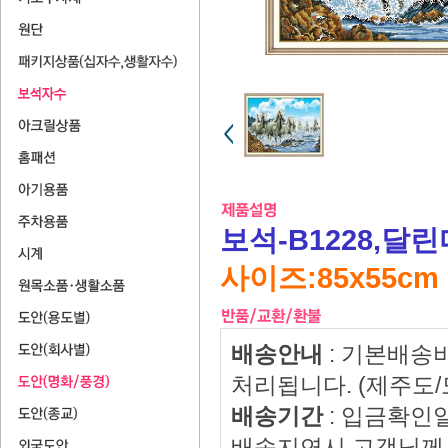
보석-B1228,달
사이즈:85x55cm​
배송안내
: 기본배송
처리됩니다. (제주도
배송기간
: 입금확인
배송지연시 고객님께 