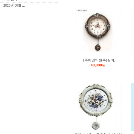
ㆍ
2025년 생활 ...
떼뚜아엔틱원추(실버)
40,000
원