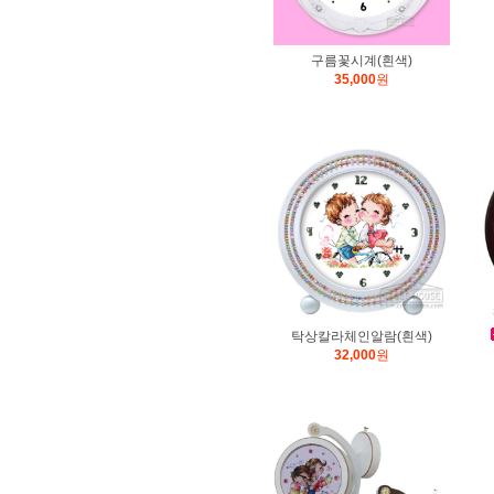
구름꽃시계(흰색)
35,000
원
탁상칼라체인알람(흰색)
32,000
원