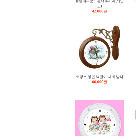
쥬얼리라운드흰색추시계(재입
고)
42,000
원
로망스 양면 벽걸이 시계 밤색
60,000
원