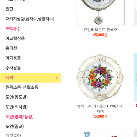
쥬얼리라운드 흰색추
45,000
원
엔틱 티아라 (내경31cm)시계
백색
45,000
원