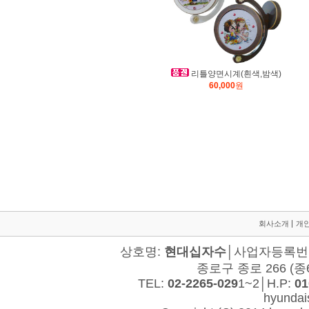
리틀양면시계(흰색,밤색)
60,000
원
회사소개
개
상호명:
현대십자수
│사업자등록번호:
종로구 종로 266 (종
TEL:
02-2265-029
1~2│H.P:
01
hyunda