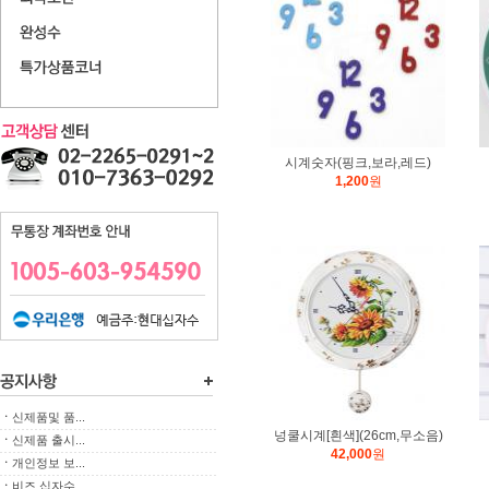
시계숫자(핑크,보라,레드)
1,200
원
ㆍ
신제품및 품...
넝쿨시계[흰색](26cm,무소음)
ㆍ
신제품 출시...
42,000
원
ㆍ
개인정보 보...
ㆍ
비즈 십자수...