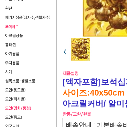
[액자포함]보석십
사이즈:40x50cm
아크릴커버/ 알
배송안내
: 기본배송