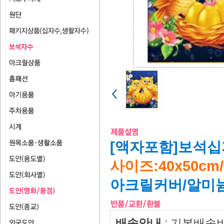
[액자포함]보석십자
사이즈:40x50c
아크릴커버/알미
배송안내
: 기본배송